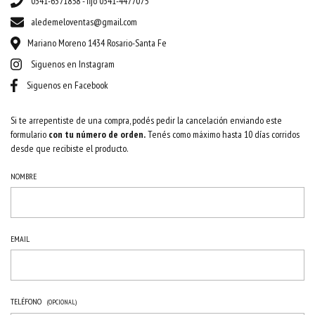
0341-6371858 - fijo 0341-4477075
aledemeloventas@gmail.com
Mariano Moreno 1434 Rosario-Santa Fe
Siguenos en Instagram
Siguenos en Facebook
Si te arrepentiste de una compra, podés pedir la cancelación enviando este
formulario
con tu número de orden.
Tenés como máximo hasta 10 días corridos
desde que recibiste el producto.
NOMBRE
EMAIL
TELÉFONO
(OPCIONAL)