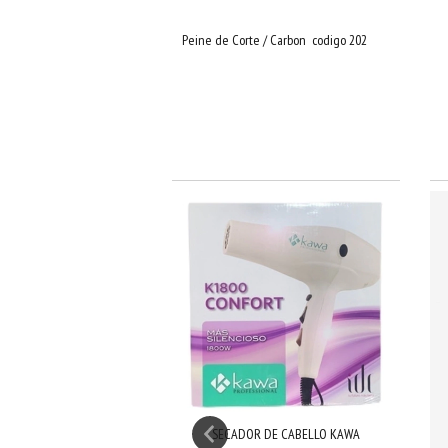
Peine de Corte / Carbon codigo 202
SECADOR DE CABELLO KAWA
YLISS NANO TITANIUM 1"