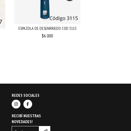
ESPAZOLA DE DESENRRIEDO COD 3115
$6.000
ESPAZOLA NEUMATICA PRO
9586
$7.500
REDES SOCIALES
RECIBÍ NUESTRAS
NOVEDADES!